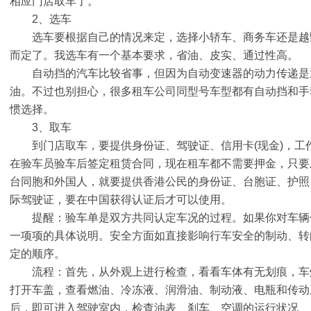
相应门店取车了。
2、选车
选车要根据自己的情况来定，选择小轿车、商务车还是越
而定了。我选车有一个基本要求，省油、皮实、通过性高。
自动挡的汽车比较省事，但因为自动变速器的动力传递是
油。不过也别担心，很多租车公司同型号车型都有自动挡和手
惯选择。
3、取车
到门店取车，要提供身份证、驾驶证、信用卡(现金)，工
在验车员验车后签定租赁合同，现在租车都不需要押金，只要
台同胞和外国人，就要提供香港公民的身份证、台胞证、护照、
际驾驶证，要在中国获得认证后才可以使用。
提醒：验车单是双方共同认定车况的过程。如果你对车辆
一项项的具体说明。安全方面如直接影响行车安全的制动、转
定的顺序。
流程：首先，从外观上进行检查，看看车体有无划痕，车
打开车盖，查看燃油、冷冻液、润滑油、制动液、电瓶和传动
后，即可进入驾驶室内，检查油表、刹车、空调的运行状况